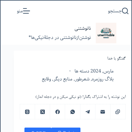
پرش
جستجو
منو
به
محتوا
نانوشتنی
نوشتن‌از‌نانوشتنی‌ در‌ دجلۀنیکی‌ها*
گفتگو با خدا
مارس, 2024 دسته ها
بلاگ روزمره
,
شعرطور
,
منابع دیگر
,
وقایع
این نوشته را به اشتراک بگذار! (تو نیکی میکن و در دجله انداز)