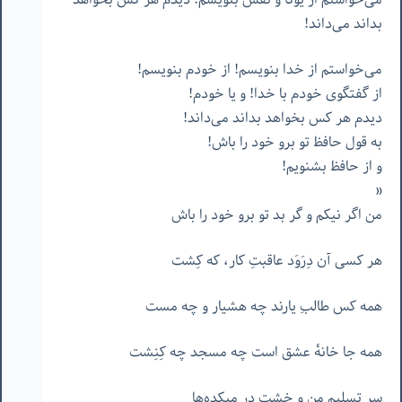
بداند می‌داند!
می‌خواستم از خدا بنویسم! از خودم بنویسم!
از گفتگوی خودم با خدا! و یا خودم!
دیدم هر کس بخواهد بداند می‌داند!
به قول حافظ تو برو خود را باش!
و از حافظ بشنویم!
«
من اگر نیکم و گر بد تو برو خود را باش
هر کسی آن دِرَوَد عاقبتِ کار، که کِشت
همه کس طالبِ یارند چه هشیار و چه مست
همه جا خانهٔ عشق است چه مسجد چه کِنِشت
سرِ تسلیمِ من و خشتِ درِ میکده‌ها