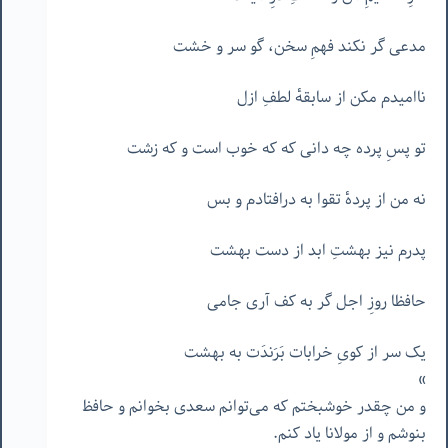
مدعی گر نکند فهمِ سخن، گو سر و خشت
ناامیدم مکن از سابقهٔ لطفِ ازل
تو پسِ پرده چه دانی که که خوب است و که زشت
نه من از پردهٔ تقوا به درافتادم و بس
پدرم نیز بهشتِ ابد از دست بهشت
حافظا روزِ اجل گر به کف آری جامی
یک سر از کویِ خرابات بَرَندَت به بهشت
»
و من چقدر خوشبختم که می‌توانم سعدی بخوانم و حافظ
بنوشم و از مولانا یاد کنم.