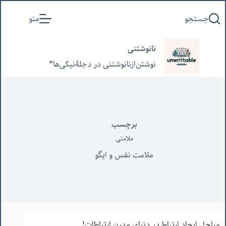
پرش
جستجو
منو
به
محتوا
نانوشتنی
نوشتن‌از‌نانوشتنی‌ در‌ دجلۀنیکی‌ها*
برچسب
ملامتی
ملامت نفس و ایگو
مراحل ایجاد ارتباط در دنیای مدرن ارتباطات!