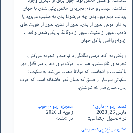
نداشت. او عشق خالص بود. چون برای او دیگری وجود
نداشت. عیسی و حلاج تجربه‌ی خالص یکی شدن با جهان
بودند. مهم نبود بدن چه می‌شود! بدن به صلیب می‌رود یا
به دار. نوعی عبور از بدن. عبور از ذهن. عبور از هویت های
کاذب. عبور از منیت. عبور از دوگانگی. یکی شدن واقعی.
ازدواج واقعی با کل جهان.
و وقتی به آنجا برسی یگانگی یا توحید را تجربه می‌کنی.
تجربه‌ای نانوشتنی. غیر قابل درک برای ذهن. غیر قابل فهم
با کلمات. و آنجاست که مولانا دعوت می‌کند به سکوت!
سکوتی سرشار از عشق که همان قدر عاشقانه است که حرف
زدن. همان قدر که ننوشتن.
قصد ازدواج داری؟
معجزه ازدواج خوب
مارس 26, 2023
ژانویه 1, 2026
در «تحلیل اجتماعی»
در «بلند»
عشق در تنهایی: همراهی