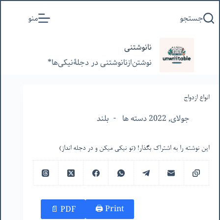
پرش
جستجو
منو
به
محتوا
نانوشتنی
نوشتن‌از‌نانوشتنی‌ در‌ دجلۀنیکی‌ها*
انواع ازدواج
جولای, 2022 دسته ها
بلند
این نوشته را به اشتراک بگذار! (تو نیکی میکن و در دجله انداز)
Print 🖨
PDF 📄