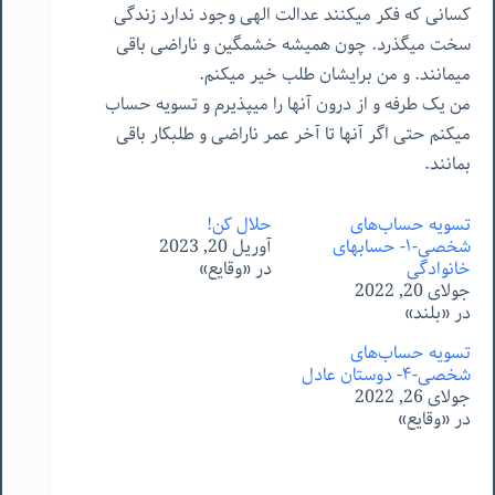
کسانی که فکر میکنند عدالت الهی وجود ندارد زندگی
سخت میگذرد. چون همیشه خشمگین و ناراضی باقی
میمانند. و من برایشان طلب خیر میکنم.
من یک طرفه و از درون آنها را میپذیرم و تسویه حساب
میکنم حتی اگر آنها تا آخر عمر ناراضی و طلبکار باقی
بمانند.
تسویه حساب‌های
حلال کن!
شخصی-١- حسابهای
آوریل 20, 2023
خانوادگی
در «وقایع»
جولای 20, 2022
در «بلند»
تسویه حساب‌های
شخصی-۴- دوستان عادل
جولای 26, 2022
در «وقایع»