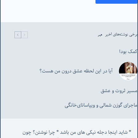
برخی نوشته‌های اخیر
کمک بودا
آیا در این لحظه عشق درون من هست؟
مسیر ثروت و عشق
ماجرای گوزن شمالی و‌ ویپاسانای‌خانگی
* شاید اینجا دجله نیکی های من باشد * چرا نوشتن؟ چون 