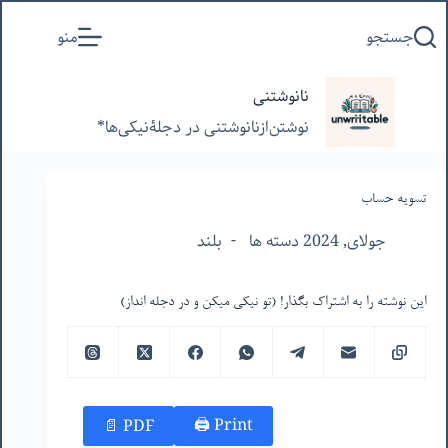
پرش
جستجو
منو
به
محتوا
نانوشتنی
نوشتن‌از‌نانوشتنی‌ در‌ دجلۀنیکی‌ها*
تسویه حساب
جولای, 2024 دسته ها
بلند
این نوشته را به اشتراک بگذار! (تو نیکی میکن و در دجله انداز)
Print 🖨
PDF 📄