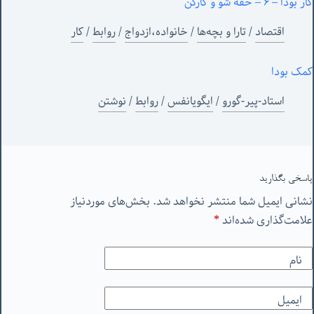
کار بودا – ۶ – خفه شو و کارکن
اقتصاد
/
تارا و بچه‌ها
/
خانواده،ازدواج
/
روابط
/
کار
کمک بودا
استاد-پیر-گورو
/
ایگویانفس
/
روابط
/
نوشتن
پاسخی بگذارید
نشانی ایمیل شما منتشر نخواهد شد.
بخش‌های موردنیاز
علامت‌گذاری شده‌اند
*
نام
ایمیل