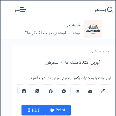
پرش
جستجو
منو
به
محتوا
نانوشتنی
نوشتن‌از‌نانوشتنی‌ در‌ دجلۀنیکی‌ها*
ریشوی فلسفی
آوریل, 2022 دسته ها
شعرطور
این نوشته را به اشتراک بگذار! (تو نیکی میکن و در دجله انداز)
Print 🖨
PDF 📄