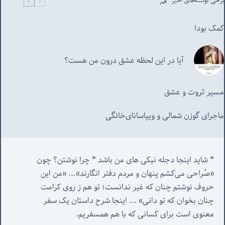
برخی نوشته‌های اخیر
کمک بودا
آیا در این لحظه عشق درون من هست؟
مسیر ثروت و عشق
ماجرای گوزن شمالی و‌ ویپاسانای‌خانگی
* شاید اینجا دجله نیکی های من باشد * چرا نوشتن؟ چون 
«صُراحی می‌کشم پنهان‌ و مردم‌ دفتر انگارند»... «
من این 
حروف نوشتم چنان که غیر ندانست؛ تو هم ز روی کرامت 
چنان بخوان که تو دانی» ...
 اینجا شرح داستان یک سفر 
معنوی است برای کسانی که با هم همسفریم. 