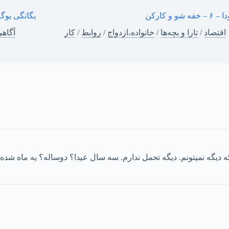
فه شو و کارکن
یگانگی یوگا
اقتصاد
/
تارا و بچه‌ها
/
خانواده،ازدواج
/
روابط
/
کار
آگاه
د که دیگه نمیتونم. دیگه تحمل ندارم. سه سال عیدا؟ دوساله؟ یه ماه شد