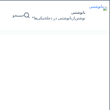
پرش
به
محتوا
نانوشتنی
جستجو
نوشتن‌از‌نانوشتنی‌ در‌ دجلۀنیکی‌ها*