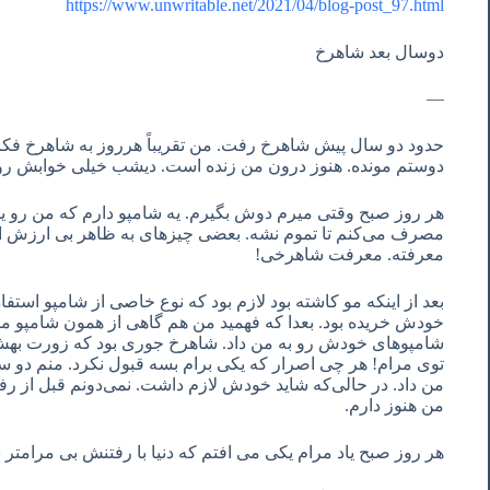
https://www.unwritable.net/2021/04/blog-post_97.html
دوسال بعد شاهرخ
—
حدود دو سال پیش شاهرخ رفت. من تقریباً هرروز به شاهرخ فک
دوستم مونده. هنوز درون من زنده است. دیشب خیلی خوابش رو
هر روز صبح وقتی میرم دوش بگیرم. یه شامپو دارم که من رو یا
مصرف می‌کنم تا تموم نشه. بعضی چیزهای به ظاهر بی ارزش ارز
معرفته. معرفت شاهرخی!
بعد از اینکه مو کاشته بود لازم بود که نوع خاصی از شامپو استفاد
خودش خریده بود. بعدا که فهمید من هم گاهی از همون شامپو میزنم
شامپوهای خودش رو به من داد. شاهرخ جوری بود که زورت بهش 
توی مرام! هر چی اصرار که یکی برام بسه قبول نکرد. منم دو سه
من داد. در حالی‌که شاید خودش لازم داشت. نمی‌دونم قبل از رف
من هنوز دارم.
هر روز صبح یاد مرام یکی می افتم که دنیا با رفتنش بی مرامتر