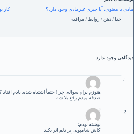
مادی یا معنوی، آیا چیزی غیرمادی وجود دارد؟
کار بودا – ۶ – خ
خدا
/
ذهن
/
روابط
/
مراقبه
دیدگاهی وجود ندارد
Mina
هنوزم برام سواله. چرا! حتمأ اشتباه شده. یادم افتا
صدقه میدم رفع بلا شه
آرزو
نوشته بودم:
کاش شامپویی بر دلم اثر بکند