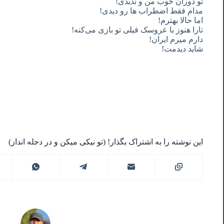
تو
دوران
خوب
من
و
ندیدی
!
مدام
فقط
اضطراب
ها
رو
دیدی
!
اما
حالا
بهترم
!
تارا
هنوز
با
عروسک
فیلی
تو
بازی
می‌کنه
!
دارم
میرم
ایران
!
شاید
دیدمت
!
این نوشته را به اشتراک بگذار! (تو نیکی میکن و در دجله انداز)