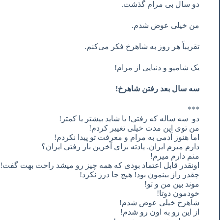
دو سال بی مرام گذشت.
من خیلی عوض شدم.
تقریباً هر روز به شاهرخ فکر می‌کنم.
یک شامپو و دنیایی از مرام!
سه
سال
بعد
رفتن
شاهرخ
!
***
دو
سه
ساله
که
رفتی
!
یا
شاید
بیشتر
یا
کمتر
!
من
توی
این
مدت
خیلی
تغییر
کردم
!
اما
هنوز
آدمی
به
مرام
و
معرفت
تو
پیدا
نکردم
!
دارم
میرم
ایران
.
یادته
برای
آخرین
بار
رفتی
ایران؟
منم
دارم
میرم
!
اونقدر
قابل
اعتماد
بودی
که
همه
چیز
رو
میشد
راحت
بهت
گفت
!
چقدر
راز
بینمون
بود
!
هیچ
جا
درز
نکرد
!
موند
بین
من
و
تو
!
خودمون
دوتا
!
شاهرخ
خیلی
عوض
شدم
!
از
این
رو
به
اون
رو
شدم
!