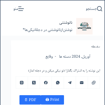
پرش
جستجو
منو
به
محتوا
نانوشتنی
نوشتن‌از‌نانوشتنی‌ در‌ دجلۀنیکی‌ها*
سفسطه
آوریل, 2024 دسته ها
وقایع
این نوشته را به اشتراک بگذار! (تو نیکی میکن و در دجله انداز)
Print 🖨
PDF 📄