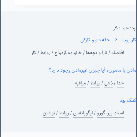
نوشته‌های‌ دیگر
کار بودا – ۶ – خفه شو و کارکن
اقتصاد
/
تارا و بچه‌ها
/
خانواده،ازدواج
/
روابط
/
کار
مادی یا معنوی، آیا چیزی غیرمادی وجود دارد؟
خدا
/
ذهن
/
روابط
/
مراقبه
کمک بودا
استاد-پیر-گورو
/
ایگویانفس
/
روابط
/
نوشتن