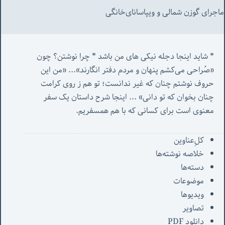
ماجرای گوزن شمالی و‌ ویپاسانای‌خانگی
* شاید اینجا دجله نیکی های من باشد * چرا نوشتن؟ چون 
«صُراحی می‌کشم پنهان‌ و مردم‌ دفتر انگارند»... «
من این 
حروف نوشتم چنان که غیر ندانست؛ تو هم ز روی کرامت 
چنان بخوان که تو دانی» ...
 اینجا شرح داستان یک سفر 
معنوی است برای کسانی که با هم همسفریم. 
کل‌ِعناوین
خلاصه نوشته‌ها
دسته‌ها
موضوعات
ویدیوها
تصاویر
دانلود PDF