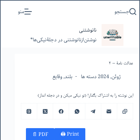
پرش
جستجو
منو
به
محتوا
نانوشتنی
نوشتن‌از‌نانوشتنی‌ در‌ دجلۀنیکی‌ها*
عدالت نامۀ – ۲
ژوئن, 2024 دسته ها
بلند
,
وقایع
این نوشته را به اشتراک بگذار! (تو نیکی میکن و در دجله انداز)
Print 🖨
PDF 📄