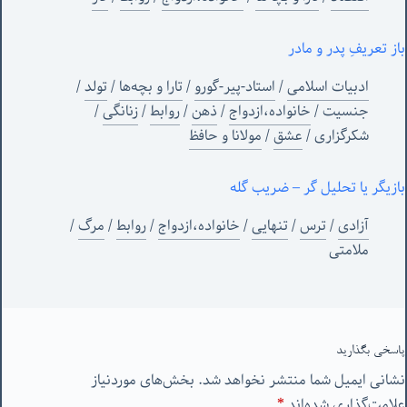
باز تعریفِ پدر و مادر
ادبیات اسلامی
/
استاد-پیر-گورو
/
تارا و بچه‌ها
/
تولد
/
جنسیت
/
خانواده،ازدواج
/
ذهن
/
روابط
/
زنانگی
/
شکرگزاری
/
عشق
/
مولانا و حافظ
بازیگر یا تحلیل گر – ضریب گله
آزادی
/
ترس
/
تنهایی
/
خانواده،ازدواج
/
روابط
/
مرگ
/
ملامتی
پاسخی بگذارید
نشانی ایمیل شما منتشر نخواهد شد.
بخش‌های موردنیاز
علامت‌گذاری شده‌اند
*