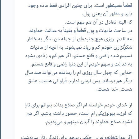
قطعاً همینطور است. برای چنین افرادی فقط ماده وجود
دارد و مظهر آن یعنی پول.
که البته تعادل در آن هم مهم است.
در ساحت مادیات و پول قطعاً و یقیناً به عدالت خداوند
معتقدم. روزی هیچ جنبده‌ای از جمله من، مگر به خاطر
شکرگزاری خودم کم و زیاد نمی‌شود. به آنچه از مادیات
نسیبم شده راضی و قانع هستم. اگر هم کم و زیادی بشود
به عدالت و سهم خودم از این دنیا راضی و قانع هستم.
خدایی که چهل سال روزی ام را رسانده می‌تواند صد سال
دیگر هم برساند. پس ترسی ندارم. فراوانی هست. عشق
هست. خدا هست.
از خدای خودم خواسته ام اگر صلاح بداند بتوانم برای تارا
که فرزند بیولوژیکی ام است، حضور داشته باشم. اگر هم
نشود صلاح خداوند را گردن مینهم و می‌پذیرم.
اگر عدالتخانهء غربی حکمی بدهد برای زندگی تارا سرنوشت