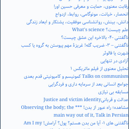
رقابت معنوی، حمایت و معرفی حسین اورا
انحصار، خیانت، مونوگامی، روابط،‌ ازدواج
دانش، بینش، روانشناسی موفقیت، پشتکار و ابعاد زندگی
علم چیست؟ What's science
ناگفتنی – ۳- ضریب گله! غریزۀ مهم پیوستن به گروه یا کسب
شهرت یا فالوئر
آزادی در تنهایی
تحلیل معنوی از فیلم ماتریکس ١
Talks on communism کمونیسم و کامیونیتی قدم بعدی
جوامع انسانی بعد از سرمایه داری و فردگرایی
مسابقه بی نیازی
عدالت و قربانیJustice and victim identity
‎مشاهده؛ راه عبور از بدن! *** Observing the body; the
main way out of it, Talk in Persian
ناگفتنی های ۱- آیا من بدن هستم؟ پول؟ آرامش! Am I my