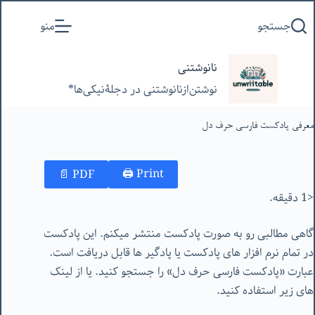
پرش
جستجو
منو
به
محتوا
نانوشتنی
نوشتن‌از‌نانوشتنی‌ در‌ دجلۀنیکی‌ها*
معرفی پادکست فارسی حرف دل
Print 🖨
PDF 📄
<1 دقیقه.
گاهی مطالبی رو به صورت پادکست منتشر میکنم. این پادکست
در تمام نرم افزار های پادکست یا پادگیر ها قابل دریافت است.
عبارت «پادکست فارسی حرف دل» را جستجو کنید. یا از لینک
های زیر استفاده کنید.