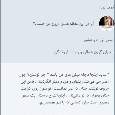
کمک بودا
آیا در این لحظه عشق درون من هست؟
مسیر ثروت و عشق
ماجرای گوزن شمالی و‌ ویپاسانای‌خانگی
* شاید اینجا دجله نیکی های من باشد * چرا نوشتن؟ چون 
«صُراحی می‌کشم پنهان‌ و مردم‌ دفتر انگارند»... «
من این 
حروف نوشتم چنان که غیر ندانست؛ تو هم ز روی کرامت 
چنان بخوان که تو دانی» ...
 اینجا شرح داستان یک سفر 
معنوی است برای کسانی که با هم همسفریم. 