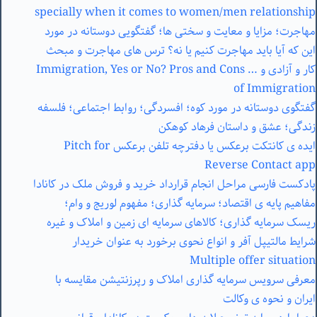
specially when it comes to women/men relationship
مهاجرت؛ مزایا و معایت و سختی ها؛ گفتگویی دوستانه در مورد
این که آیا باید مهاجرت کنیم یا نه؟ ترس های مهاجرت و مبحث
کار و آزادی و … Immigration, Yes or No? Pros and Cons
of Immigration
گفتگوی دوستانه در مورد کوه؛ افسردگی؛ روابط اجتماعی؛ فلسفه
زندگی؛ عشق و داستان فرهاد کوهکن
ایده ی کانتکت برعکس یا دفترچه تلفن برعکس Pitch for
Reverse Contact app
پادکست فارسی مراحل انجام قرارداد خرید و فروش ملک در کانادا
مفاهیم پایه ی اقتصاد؛ سرمایه گذاری؛ مفهوم لوریج و وام؛
ریسک سرمایه گذاری؛ کالاهای سرمایه ای زمین و املاک و غیره
شرایط مالتیپل آفر و انواع نحوی برخورد به عنوان خریدار
Multiple offer situation
معرفی سرویس سرمایه گذاری املاک و رپرزنتیشن مقایسه با
ایران و نحوه ی وکالت