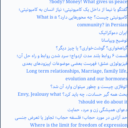
body? Money! What gives us peace?
گفتگو با نیما از داخل یک کامیونیتی؛ نیاز انسان به کامیونیتی؛
کامیونیتی چیست؟ چه محورهایی دارد؟ What is a
community? in Persian
ایران دموکراتیک
توضیح ویپاسانا
گیاهخواری؟ گوشت‌خواری؟ یا چیز دیگر؟
قسمت ۶ روابط بلند مدت ازدواج؛ سرد شدن روابط و راه حل آن؛
فیزیولوژی عشق؛ فهرست بعضی موضوعات اپیزودهای بعدی
Long term relationships, Marriage, family life,
evolution and our hormones
اتوفاژی چیست و چطور میتوان وارد آن شد؟
بحث همه گیر حسادت، چه باید کرد؟ Envy, Jealousy what
should we do about it?
دعوای همیشگی زن و مرد، حمایت
حد آزادی در مورد حجاب؛ فلسفه حجاب؛ تجاوز یا تعرض جنسی
Where is the limit for freedom of expression