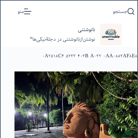
پرش
جستجو
منو
به
محتوا
نانوشتنی
نوشتن‌از‌نانوشتنی‌ در‌ دجلۀنیکی‌ها*
0A2518C4-5233-403B-A032-0AA0883AF8E8