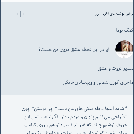
برخی نوشته‌های اخیر
کمک بودا
آیا در این لحظه عشق درون من هست؟
مسیر ثروت و عشق
ماجرای گوزن شمالی و‌ ویپاسانای‌خانگی
* شاید اینجا دجله نیکی های من باشد * چرا نوشتن؟ چون 
«صُراحی می‌کشم پنهان‌ و مردم‌ دفتر انگارند»... «
من این 
حروف نوشتم چنان که غیر ندانست؛ تو هم ز روی کرامت 
چنان بخوان که تو دانی» ...
 اینجا شرح داستان یک سفر 