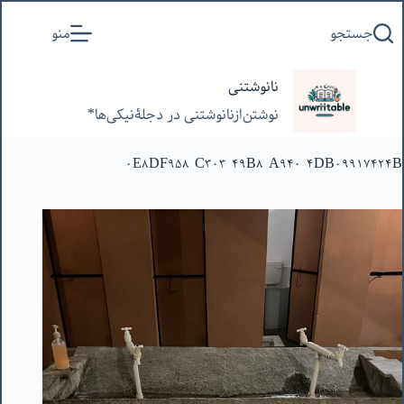
پرش
جستجو
منو
به
محتوا
نانوشتنی
نوشتن‌از‌نانوشتنی‌ در‌ دجلۀنیکی‌ها*
0E8DF958-C303-49B8-A940-4DB09917424B