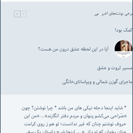
برخی نوشته‌های اخیر
کمک بودا
آیا در این لحظه عشق درون من هست؟
مسیر ثروت و عشق
ماجرای گوزن شمالی و‌ ویپاسانای‌خانگی
* شاید اینجا دجله نیکی های من باشد * چرا نوشتن؟ چون 
«صُراحی می‌کشم پنهان‌ و مردم‌ دفتر انگارند»... «
من این 
حروف نوشتم چنان که غیر ندانست؛ تو هم ز روی کرامت 
چنان بخوان که تو دانی» ...
 اینجا شرح داستان یک سفر 