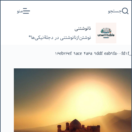
پرش
جستجو
منو
به
محتوا
نانوشتنی
نوشتن‌از‌نانوشتنی‌ در‌ دجلۀنیکی‌ها*
_16eb76ef-9ace-4a6a-9ddf-eab9fa00fd1f