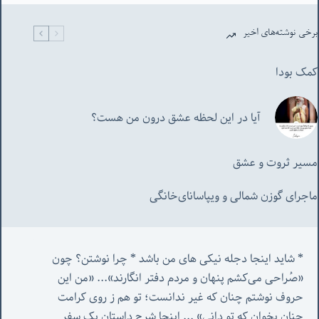
برخی نوشته‌های اخیر
کمک بودا
آیا در این لحظه عشق درون من هست؟
مسیر ثروت و عشق
ماجرای گوزن شمالی و‌ ویپاسانای‌خانگی
* شاید اینجا دجله نیکی های من باشد * چرا نوشتن؟ چون 
«صُراحی می‌کشم پنهان‌ و مردم‌ دفتر انگارند»... «
من این 
حروف نوشتم چنان که غیر ندانست؛ تو هم ز روی کرامت 
چنان بخوان که تو دانی» ...
 اینجا شرح داستان یک سفر 