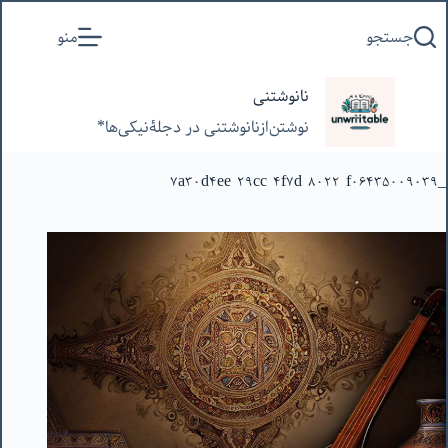
پرش
جستجو
منو
به
محتوا
نانوشتنی
نوشتن‌از‌نانوشتنی‌ در‌ دجلۀنیکی‌ها*
_7a30d4ee-29cc-4f7d-8022-f06435009039