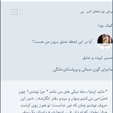
برخی نوشته‌های اخیر
کمک بودا
آیا در این لحظه عشق درون من هست؟
مسیر ثروت و عشق
ماجرای گوزن شمالی و‌ ویپاسانای‌خانگی
* شاید اینجا دجله نیکی های من باشد * چرا نوشتن؟ چون 
«صُراحی می‌کشم پنهان‌ و مردم‌ دفتر انگارند»... «
من این 
حروف نوشتم چنان که غیر ندانست؛ تو هم ز روی کرامت 
چنان بخوان که تو دانی» ...
 اینجا شرح داستان یک سفر 