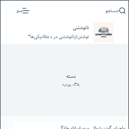
پرش
جستجو
منو
به
محتوا
نانوشتنی
نوشتن‌از‌نانوشتنی‌ در‌ دجلۀنیکی‌ها*
دسته
بلاگ روزمره
ماجرای گوزن شمالی و‌ ویپاسانای‌خانگی