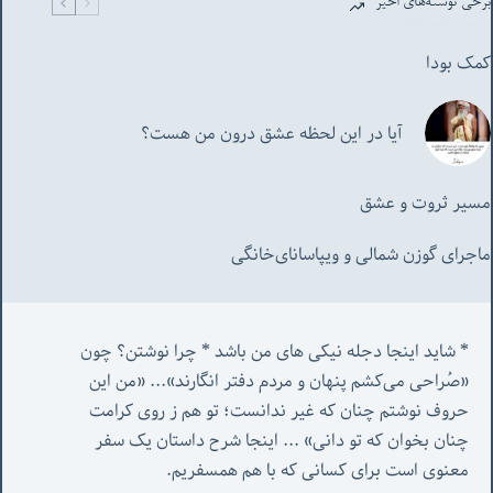
برخی نوشته‌های اخیر
کمک بودا
آیا در این لحظه عشق درون من هست؟
مسیر ثروت و عشق
ماجرای گوزن شمالی و‌ ویپاسانای‌خانگی
* شاید اینجا دجله نیکی های من باشد * چرا نوشتن؟ چون 
«صُراحی می‌کشم پنهان‌ و مردم‌ دفتر انگارند»... «
من این 
حروف نوشتم چنان که غیر ندانست؛ تو هم ز روی کرامت 
چنان بخوان که تو دانی» ...
 اینجا شرح داستان یک سفر 
معنوی است برای کسانی که با هم همسفریم. 