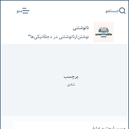
پرش
جستجو
منو
به
محتوا
نانوشتنی
نوشتن‌از‌نانوشتنی‌ در‌ دجلۀنیکی‌ها*
برچسب
شادی
مسیر ثروت و عشق