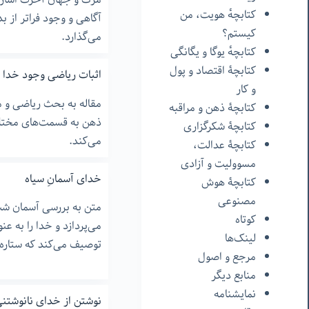
کتابچهٔ هویت، من
آگاهی و وجود فراتر از ب
کیستم؟
می‌گذارد.
کتابچهٔ یوگا و یگانگی
کتابچۀ اقتصاد و پول
اثبات ریاضی وجود خدا
و کار
مقاله به بحث ریاضی و م
کتابچۀ ذهن و مراقبه
ذهن به قسمت‌های مختلف
کتابچۀ شکرگزاری
می‌کند.
کتابچۀ عدالت،
مسوولیت و آزادی
خدای آسمانِ سیاه
کتابچۀ هوش
مصنوعی
متن به بررسی آسمان شب 
کوتاه
می‌پردازد و خدا را به عن
لینک‌ها
توصیف می‌کند که ستاره‌
مرجع و اصول
منابع دیگر
نمایشنامه
نوشتن از خدای نانوشتن