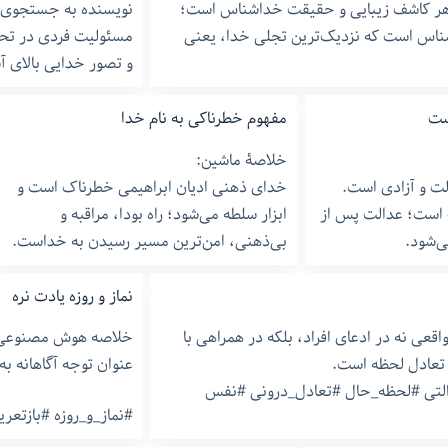
 هر کاشف زیبایی و حقیقت خداشناس است؛
نویسنده به جستجوی عد
شناس است که نزدیک‌ترین تجلی خدا، یعنی
مسئولیت فردی در تحق
و تصور خدایی بالای آ
ست
مفهوم خطرناکی به نام خدا
خلاصۀ ماشین:
ت و آزادی است.
خدای ذهنی ادیان ابراهیمی خطرناک است و
ت است؛ عدالت پس از
ابزار سلطه می‌شود؛ راه بودا، مراقبه و
ی‌شود.
بی‌ذهنی، امن‌ترین مسیر رسیدن به خداست.
نماز و روزه یادت نره
ی نه در ادعای افراد، بلکه در همراهی با
خلاصه هوش مصنوعی: ب
تعادل لحظه است.
عنوان توجه آگاهانه ب
لتی #لحظه_حال #تعادل_درونی #نفس
#نماز_و_روزه #بازتع