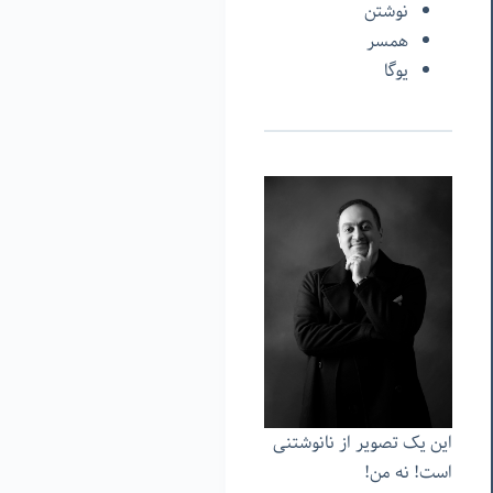
نوشتن
همسر
یوگا
این یک تصویر از نانوشتنی
است! نه من!