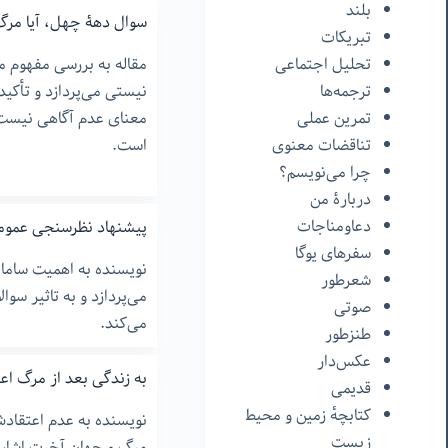
بلند
سوال دهۀ چهل، آیا مر
تبریکات
تحلیل اجتماعی
مقاله به بررسی مفهوم مر
ترجمه‌ها
نیستی می‌پردازد و تأکید
تمرین عملی
معنای عدم آگاهی نیست،
تناقضات معنوی
است.
چرا می‌نویسم؟
دربارۀ من
دعاومناجات
پیشنهاد نظرسنجی عموم
سفرهای یوگا
نویسنده به اهمیت سامان
شعرطور
می‌پردازد و به تاثیر سو
صوتی
می‌کند.
طنزطور
عکس‌دار
به زندگی بعد از مرگ اع
قدیمی
کتابچهٔ زمین و محیط
نویسنده به عدم اعتقادش
زیست
مرگ و جهان آخرت اشاره