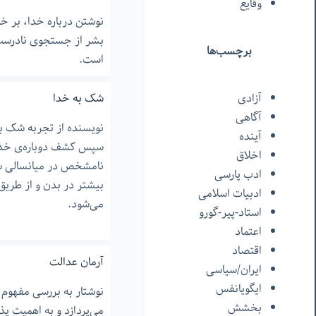
وقایع
نوشتن درباره خدا، بر 
بشر از جستجوی نادرست 
برچسب‌ها
است.
آزادی
شک به خدا
آگاهی
نویسنده از تجربه شک به
آینده
سپس کشف دوباره‌ی خدا
اخلاق
نامشخص در میانسالی س
ادب پارسی
بیشتر در بدن و از طریق
ادبیات اسلامی
می‌شود.
استاد-پیر-گورو
اعتماد
اقتصاد
آرمان عدالت
ایران/سیاسی
ایگویانفس
نوشتار به بررسی مفهوم 
بخشش
می‌پردازد و به اهمیت پذ