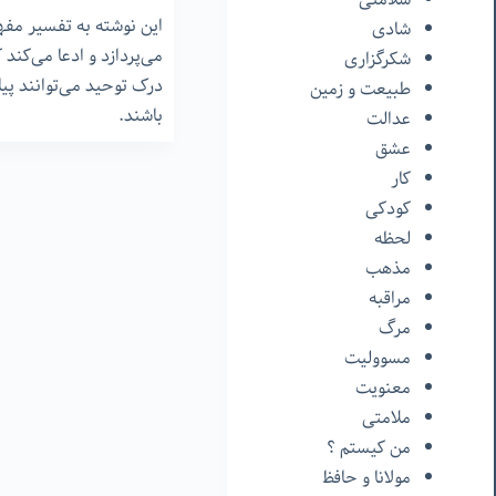
این نوشته به تفسیر مفه
شادی
می‌پردازد و ادعا می‌کند ک
شکرگزاری
درک توحید می‌توانند پی
طبیعت و زمین
باشند.
عدالت
عشق
کار
کودکی
لحظه
مذهب
مراقبه
مرگ
مسوولیت
معنویت
ملامتی
من‌ کیستم ؟
مولانا و حافظ