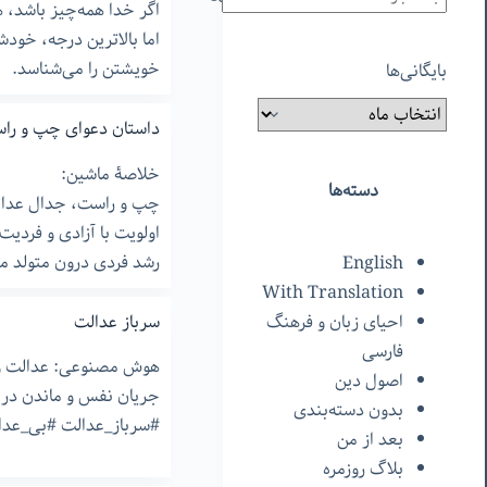
اگر خدا همه‌چیز باشد،
اما بالاترین درجه، خود
خویشتن را می‌شناسد.
بایگانی‌ها
داستان دعوای چپ و را
خلاصۀ ماشین:
دسته‌ها
چپ و راست، جدال عدال
اولویت با آزادی و فردی
رشد فردی درون متولد م
English
With Translation
سرباز عدالت
احیای زبان و فرهنگ
فارسی
هوش مصنوعی: عدالت واقع
اصول دین
جریان نفس و ماندن در 
بدون دسته‌بندی
#سرباز_عدالت #بی_عدا
بعد از من
بلاگ روزمره