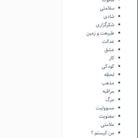
سلامتی
شادی
شکرگزاری
طبیعت و زمین
عدالت
عشق
کار
کودکی
لحظه
مذهب
مراقبه
مرگ
مسوولیت
معنویت
ملامتی
من‌ کیستم ؟