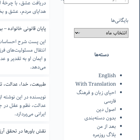
دریافت عشق، با چرخۀ ان
هدایای مردم، عشق و بخ
بایگانی‌ها
پایان قانونی خانواده – برا
این پست شرح احساسات 
انتقال مسئولیت‌های فر
دسته‌ها
و ایمان او به تقدیر و عد
می‌دهد.
English
طبیعت، خدا، عدالت، تار
With Translation
احیای زبان و فرهنگ
نویسنده در این نوشته ا
فارسی
عدالت، نظم و عقل در ج
اصول دین
ایرانی می‌پردازد.
بدون دسته‌بندی
بعد از من
نقش باورها در تحقق آرز
بلاگ روزمره