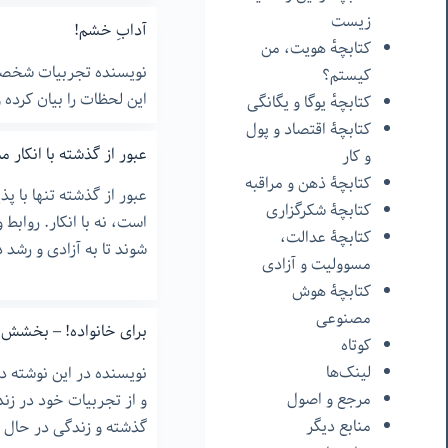
زیست
آدابِ خشم!
کتابچهٔ هویت، من
نویسنده تجربیات شخصی 
کیستم؟
این لحظات را بیان کرده و
کتابچهٔ یوگا و یگانگی
کتابچۀ اقتصاد و پول
عبور از گذشته با انکار 
و کار
کتابچۀ ذهن و مراقبه
عبور از گذشته تنها با پ
کتابچۀ شکرگزاری
است، نه با انکار. روابط 
کتابچۀ عدالت،
شوند تا به آزادی و رشد 
مسوولیت و آزادی
کتابچۀ هوش
مصنوعی
برای خانواده! – بخشش
کوتاه
لینک‌ها
نویسنده در این نوشته 
مرجع و اصول
و از تجربیات خود در زند
منابع دیگر
گذشته و زندگی در حال م