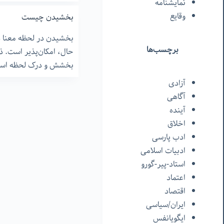
نمایشنامه
وقایع
بخشیدن چیست
بخشیدن در لحظه معنا دا
برچسب‌ها
حال، امکان‌پذیر است. ذ
بخشش و درک لحظه اس
آزادی
آگاهی
آینده
اخلاق
ادب پارسی
ادبیات اسلامی
استاد-پیر-گورو
اعتماد
اقتصاد
ایران/سیاسی
ایگویانفس