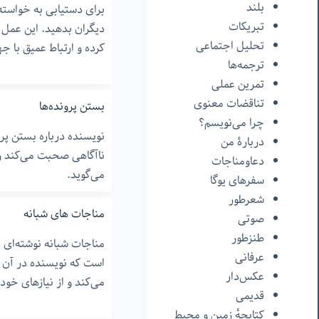
بلند
برای دستیابی به خواسته‌ها
تبریکات
دیگران بدهید. این عمل، 
تحلیل اجتماعی
کرده و ارتباط عمیق با جه
ترجمه‌ها
تمرین عملی
تناقضات معنوی
بستن پرونده‌ها
چرا می‌نویسم؟
نویسنده درباره بستن پ
دربارۀ من
ناآگاهی صحبت می‌کند و
دعاومناجات
می‌گوید.
سفرهای یوگا
شعرطور
مناجات های شبانه
صوتی
طنزطور
مناجات شبانه نوشته‌ای
عرفانی
است که نویسنده در آن ب
عکس‌دار
می‌کند و از نیازهای خود
قدیمی
کتابچهٔ زمین و محیط