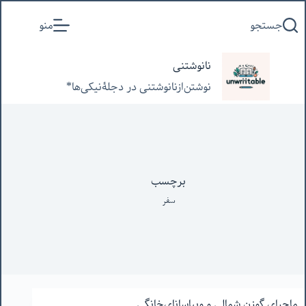
پرش
جستجو
منو
به
محتوا
نانوشتنی
نوشتن‌از‌نانوشتنی‌ در‌ دجلۀنیکی‌ها*
برچسب
سفر
ماجرای گوزن شمالی و‌ ویپاسانای‌خانگی