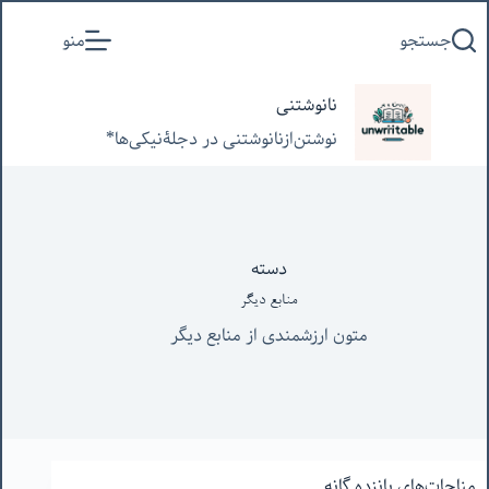
پرش
جستجو
منو
به
محتوا
نانوشتنی
نوشتن‌از‌نانوشتنی‌ در‌ دجلۀنیکی‌ها*
دسته
منابع دیگر
متون ارزشمندی از منابع دیگر
مناجات‌های پانزده گانه