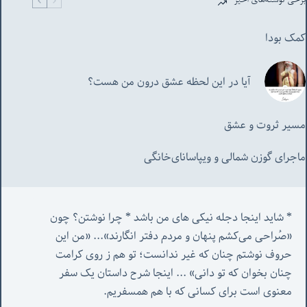
برخی نوشته‌های اخیر
کمک بودا
آیا در این لحظه عشق درون من هست؟
مسیر ثروت و عشق
ماجرای گوزن شمالی و‌ ویپاسانای‌خانگی
* شاید اینجا دجله نیکی های من باشد * چرا نوشتن؟ چون 
«صُراحی می‌کشم پنهان‌ و مردم‌ دفتر انگارند»... «
من این 
حروف نوشتم چنان که غیر ندانست؛ تو هم ز روی کرامت 
چنان بخوان که تو دانی» ...
 اینجا شرح داستان یک سفر 
معنوی است برای کسانی که با هم همسفریم. 