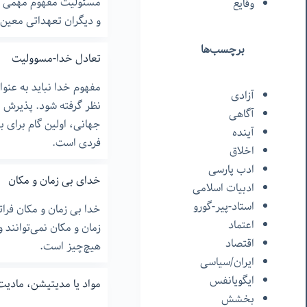
مسئولیت مفهوم مهمی است
وقایع
و دیگران تعهداتی معین 
برچسب‌ها
تعادل خدا-مسوولیت
مفهوم خدا نباید به عن
آزادی
نظر گرفته شود. پذیرش
آگاهی
جهانی، اولین گام برای ب
آینده
فردی است.
اخلاق
ادب پارسی
خدای بی زمان و مکان
ادبیات اسلامی
استاد-پیر-گورو
خدا بی زمان و مکان فرا
اعتماد
زمان و مکان نمی‌توانند 
اقتصاد
هیچ‌چیز است.
ایران/سیاسی
ایگویانفس
مواد یا مدیتیشن، مادیت
بخشش