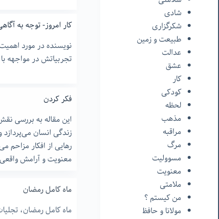
شادی
کار امروز- توجه به آگاهی
شکرگزاری
طبیعت و زمین
نویسنده در مورد اهمیت
عدالت
تجربیاتش در مواجهه با 
عشق
کار
کودکی
فکر کردن
لحظه
مذهب
این مقاله به بررسی نقش
مراقبه
زندگی انسان می‌پردازد و
مرگ
رهایی از افکار مزاحم می‌
مسوولیت
معنویت و آرامش واقعی 
معنویت
ملامتی
ماه کامل رمضان
من‌ کیستم ؟
ماه کامل رمضان، تجلیات 
مولانا و حافظ