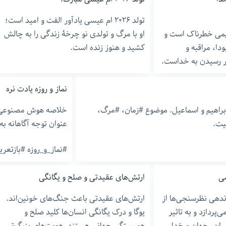
تولد ٢٠٢۶ ام عیسی یادآور الفت و امید است؛
یمی خطرناک است و
او با مرگ و تولدی نو چرخۀ زندگی را به چالش
ودا، مراقبه و
کشید و هنوز زنده است.
ر رسیدن به خداست.
نماز و روزه یادت نره
براهیم و اسماعیل. موضوع #زمان، #مرگ،
خلاصه هوش مصنوعی: ب
یت.
عنوان توجه آگاهانه ب
#نماز_و_روزه #بازتع
ی
ارتش‌های عقیدتی و صلح و یگانگی
ندهی نظرسنجی‌ها از
ارتش‌های عقیدتی باعث جنگ‌های خونین‌اند.
‌پردازد و به تاثیر
یوگا و درک یگانگی انسان‌ها کلید صلح و
سان، جهان و خدا
همبستگی جهانی هستند. هویت‌های بزرگ‌تر