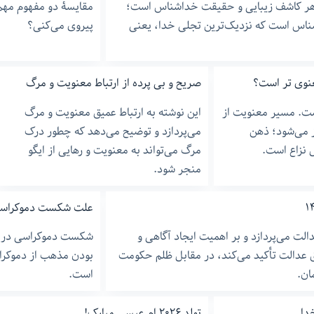
 هر کاشف زیبایی و حقیقت خداشناس است؛
مقایسۀ دو مفهوم مهم 
شناس است که نزدیک‌ترین تجلی خدا، یعنی
پیروی می‌کنی؟
نوی تر است؟
صریح و بی پرده از ارتباط معنویت و مرگ
ست. مسیر معنویت از
این نوشته به ارتباط عمیق معنویت و مرگ
ز می‌شود؛ ذهن
می‌پردازد و توضیح می‌دهد که چطور درک
 نزاع است.
مرگ می‌تواند به معنویت و رهایی از ایگو
منجر شود.
علت شکست دموکراسی 
ت می‌پردازد و بر اهمیت ایجاد آگاهی و
شکست دموکراسی در ایر
عدالت تأکید می‌کند، در مقابل ظلم حکومت
بودن مذهب از دموکرا
ان.
است.
دا
تولد ٢٠٢۶ ام عیسی مبارک!