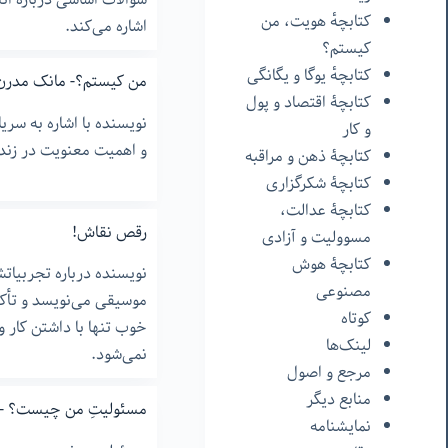
کتابچهٔ هویت، من
اشاره می‌کند.
کیستم؟
کتابچهٔ یوگا و یگانگی
من کیستم؟- مانک مدرن-
کتابچۀ اقتصاد و پول
نویسنده با اشاره به سریا
و کار
و اهمیت معنویت در زندگ
کتابچۀ ذهن و مراقبه
کتابچۀ شکرگزاری
کتابچۀ عدالت،
رقص نقاش!
مسوولیت و آزادی
کتابچۀ هوش
نویسنده درباره تجربیات
مصنوعی
موسیقی می‌نویسد و تأکی
کوتاه
خوب تنها با داشتن کار
لینک‌ها
نمی‌شود.
مرجع و اصول
منابع دیگر
مسئولیتِ من چیست؟ -۱
نمایشنامه