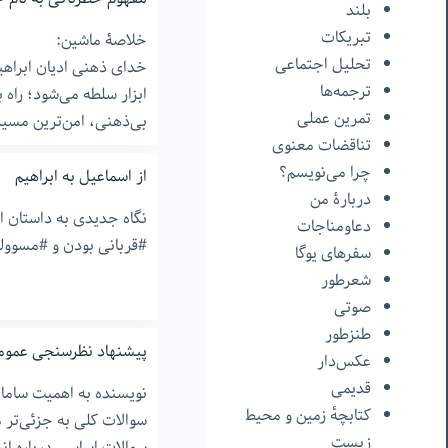
بلند
تبریکات
خلاصۀ ماشین:
تحلیل اجتماعی
خدای ذهنی ادیان ابراه
ترجمه‌ها
ابزار سلطه می‌شود؛ راه ب
تمرین عملی
بی‌ذهنی، امن‌ترین مسی
تناقضات معنوی
چرا می‌نویسم؟
از اسماعیل به ابراهیم
دربارۀ من
نگاه جدیدی به داستان ا
دعاومناجات
#قربانی بودن و #مسوول
سفرهای یوگا
شعرطور
صوتی
طنزطور
پیشنهاد نظرسنجی عموم
عکس‌دار
قدیمی
نویسنده به اهمیت ساما
کتابچهٔ زمین و محیط
سوالات کلی به جزئی‌تر می
زیست
سوالات اساسی درباره ان