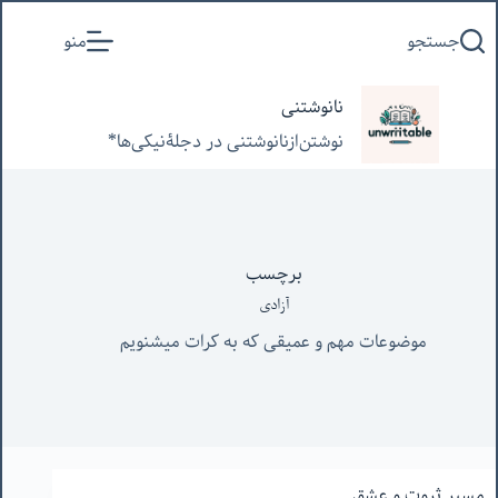
پرش
جستجو
منو
به
محتوا
نانوشتنی
نوشتن‌از‌نانوشتنی‌ در‌ دجلۀنیکی‌ها*
برچسب
آزادی
موضوعات مهم و عمیقی که به کرات میشنویم
مسیر ثروت و عشق