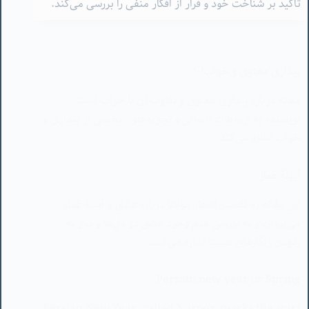
بیداری معنوی و خواب!-۱
مقاله درباره بیداری معنوی و تفاوت آن با خواب است.
نویسنده به ارتباطات انسانی و تجربه‌های شخصی از بیداری و
خواب اشاره می‌کند.
آیینه‌ٔ غماز
این مقاله به تفسیر اشعار مولانا درباره عشق و آیینۀ غماز
می‌پردازد و به بررسی عدم وجود عشق در دل‌ها و نیاز به
زدودن زنگارهای منیت اشاره می‌کند.
Persian new year or Spring
Persian New Year, called Norooz, marks the start
of spring, symbolizing renewal, with various
spellings in English reflecting its wide