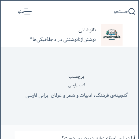
پرش
جستجو
منو
به
محتوا
نانوشتنی
نوشتن‌از‌نانوشتنی‌ در‌ دجلۀنیکی‌ها*
برچسب
ادب پارسی
گنجینه‌ی فرهنگ، ادبیات و شعر و عرفان ایرانی فارسی
آیا در این لحظه عشق درون من هست؟