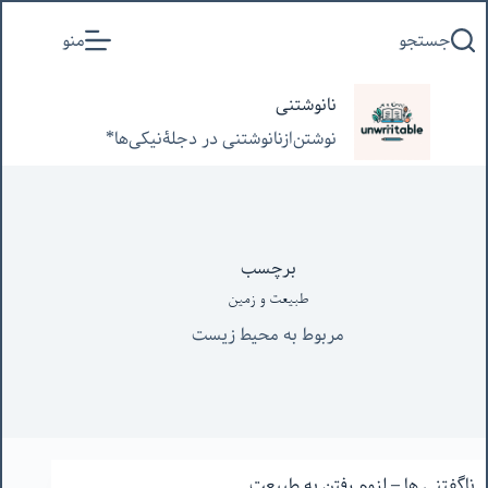
پرش
جستجو
منو
به
محتوا
نانوشتنی
نوشتن‌از‌نانوشتنی‌ در‌ دجلۀنیکی‌ها*
برچسب
طبیعت و زمین
مربوط به محیط زیست
ناگفتنی ها – لزوم رفتن به طبیعت