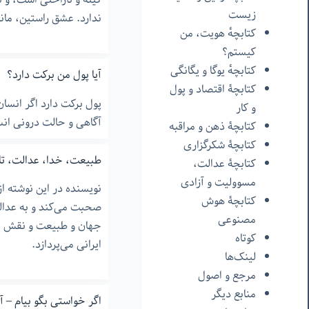
زیست
ندارد. عشق راستین، ما
کتابچهٔ هویت، من
کیستم؟
کتابچهٔ یوگا و یگانگی
آیا پول من برکت دارد؟
کتابچۀ اقتصاد و پول
پول برکت دارد اگر انسا
و کار
آگاهی و حالت درونی انس
کتابچۀ ذهن و مراقبه
کتابچۀ شکرگزاری
طبیعت، خدا، عدالت، تار
کتابچۀ عدالت،
مسوولیت و آزادی
نویسنده در این نوشته از
کتابچۀ هوش
صحبت می‌کند و به عدال
مصنوعی
جهان و طبیعت و نقش خو
کوتاه
ایرانی می‌پردازد.
لینک‌ها
مرجع و اصول
منابع دیگر
اگر خواستی بگو بیام – آنل