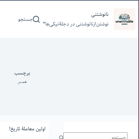
پرش
به
نانوشتنی
جستجو
محتوا
نوشتن‌از‌نانوشتنی‌ در‌ دجلۀنیکی‌ها*
برچسب
همسر
اولین معاملۀ تاریخ!