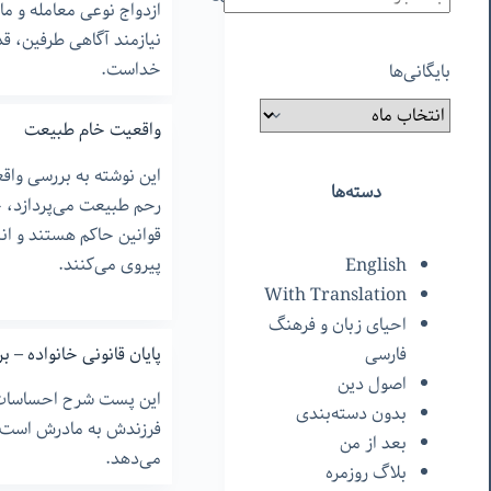
ازدواج نوعی معامله و م
نیازمند آگاهی طرفین، قد
خداست.
بایگانی‌ها
واقعیت خام طبیعت
این نوشته به بررسی وا
دسته‌ها
رحم طبیعت می‌پردازد، ج
قوانین حاکم هستند و انسا
پیروی می‌کنند.
English
With Translation
احیای زبان و فرهنگ
پایان قانونی خانواده – برا
فارسی
اصول دین
این پست شرح احساسات ن
بدون دسته‌بندی
فرزندش به مادرش است و 
بعد از من
می‌دهد.
بلاگ روزمره