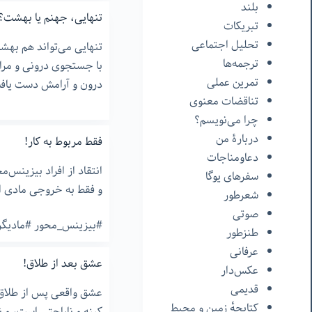
بلند
تنهایی، جهنم یا بهشت؟
تبریکات
تحلیل اجتماعی
تنهایی می‌تواند هم بهش
ترجمه‌ها
با جستجوی درونی و مراق
تمرین عملی
درون و آرامش دست یاف
تناقضات معنوی
چرا می‌نویسم؟
دربارۀ من
فقط مربوط به کار!
دعاومناجات
انتقاد از افراد بیزینس‌م
سفرهای یوگا
و فقط به خروجی مادی ا
شعرطور
صوتی
#بیزینس_محور #مادیگرا
طنزطور
عرفانی
عشق بعد از طلاق!
عکس‌دار
قدیمی
عشق واقعی پس از طلاق 
کتابچهٔ زمین و محیط
کینه و ناراحتی است، و ن