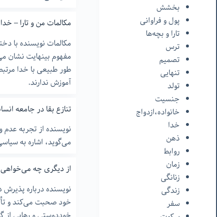
بخشش
پول و فراوانی
مکالمات من و تارا – خدا
تارا و بچه‌ها
مکالمات نویسنده با دختر
ترس
مفهوم بینهایت نشان می‌
تصمیم
طور طبیعی با خدا مرتبط 
تنهایی
آموزش ندارند.
تولد
جنسیت
تنازع بقا در جامعه انسا
خانواده،ازدواج
خدا
نویسنده از تجربه عدم ور
ذهن
می‌گوید، اشاره به سیاسی
روابط
زمان
از دیگری چه می‌خواهی؟
زنانگی
نویسنده درباره پذیرش د
زندگی
خود صحبت می‌کند و تأکی
سفر
خوددوستی و رهایی از گ
سکوت