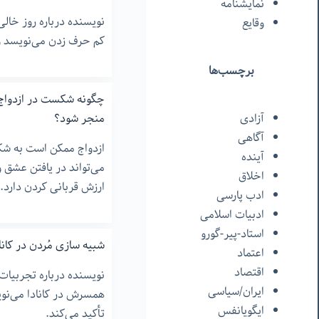
نمایشنامه
نویسنده درباره روز خالی
وقایع
کم حرف زدن می‌نویسد و 
برچسب‌ها
چگونه شکست در ازدواج 
آزادی
منجر شود؟
آگاهی
ازدواج ممکن است به شک
آینده
می‌تواند در یافتن عشق 
اخلاق
ارزش قربانی کردن دارد.
ادب پارسی
ادبیات اسلامی
استاد-پیر-گورو
شبیه سازی مُردن در کانادا-٢-خان
اعتماد
اقتصاد
نویسنده درباره تجربیا
ایران/سیاسی
همسرش در کانادا می‌نو
ایگویانفس
تأکید می‌کند.