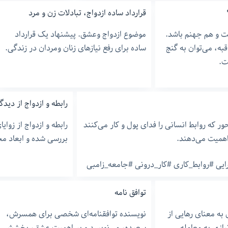
قرارداد ساده ازدواج، تبادلات زن و مرد
ت و هم جهنم باشد.
موضوع ازدواج وعشق. پیشنهاد یک قرارداد
به، می‌توان به گنج
ساده برای رفع نیازهای زنان ومردان در زندگی.
ت.
رابطه و ازدواج از دید
حور که روابط انسانی را فدای پول و کار می‌کنند
رابطه و ازدواج از زوا
همیت می‌دهند.
بررسی شده و ابعاد مخ
یی #روابط_کاری #کار_درونی #جامعه_زامبی
توافق نامه
به معنای رهایی از
نویسنده توافقنامه‌ای شخصی برای همسرش،
یازی به معامله
سعیده، می‌نویسد و بر اهمیت عشق، بخشش