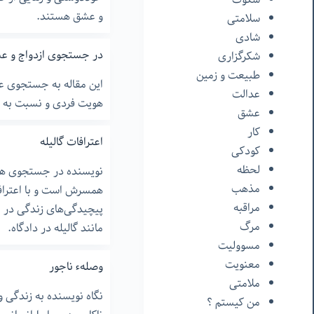
و عشق هستند.
سلامتی
شادی
در جستجوی ازدواج و ع
شکرگزاری
طبیعت و زمین
این مقاله به جستجوی عش
عدالت
هویت فردی و نسبت به دی
عشق
کار
اعترافات گالیله
کودکی
لحظه
نویسنده در جستجوی هوی
مذهب
همسرش است و با اعتراف
مراقبه
پیچیدگی‌های زندگی در ج
مرگ
مانند گالیله در دادگاه.
مسوولیت
معنویت
وصلهء ناجور
ملامتی
نگاه نویسنده به زندگی
من‌ کیستم ؟