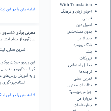
With Translation
ادامه متن را در این لی
احیای زبان و فرهنگ
حذف
فارسی
نقش
اصول دین
خانواده
بدون دسته‌بندی
و
معرفی یوگای شامباوی ما
بعد از من
پدرو
سادگورو از بنیاد ایشا 
بلاگ روزمره
مادر
تمرین عملی
,
لینک
بلند
در
تبریکات
غرب
این ویدیو حرکات یوگای 
تحلیل اجتماعی
کریا سادگورو را به زبا
ترجمه‌ها
و به آموزش روش‌های مر
تمرین عملی
استاد-پیر-گورو
,
ی
تناقضات معنوی
چرا می‌نویسم؟
ادامه متن را در این لی
معرفی
دربارۀ من
یوگای
دعاومناجات