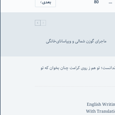
…
80
بعدی
جمع
بندی
سه
ماهه
ماجرای گوزن شمالی و‌ ویپاسانای‌خانگی
من این حروف نوشتم چنان که غیر ندانست؛ تو هم ز روی کرامت چنان بخوان که تو 
English Writi
With Translat