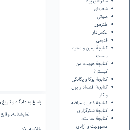
شامباوی
سفرهای یوگا
ماها
شعرطور
مودرا
صوتی
کریا
طنزطور
سادگورو
عکس‌دار
از
قدیمی
بنیاد
کتابچهٔ زمین و محیط
ایشا
زیست
مهندسی
کتابچهٔ هویت، من
درون
کیستم؟
کتابچهٔ یوگا و یگانگی
کتابچۀ اقتصاد و پول
و کار
پاسخ به دادگاه و تاریخ 
کتابچۀ ذهن و مراقبه
کتابچۀ شکرگزاری
نمایشنامه
,
وقایع
کتابچۀ عدالت،
مسوولیت و آزادی
خلاصه AI: