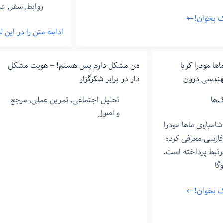
روابط
,
سفر
,
عد
نک بخوان!
ادامه متن را در این 
پایان
قانونی
خانواده
ها مودرا کریا
من مشکل دارم پس هستم! – هویت مشکل
–
مهندسی درون
دار در برابر شکرگزار
برای
‌ها
تحلیل اجتماعی
,
تمرین عملی
,
مرجع
تارا
و اصول
شامباوی ماها مودرا
ن فارسی معرفی کرده
تبط پرداخته است.
وگا
نک بخوان!