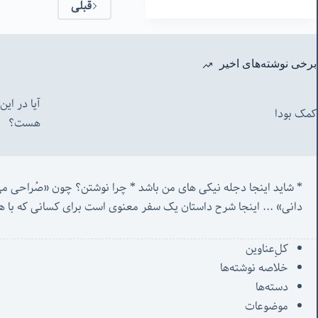
قبلی
برخی نوشته‌های اخیر
آیا در ای
کمک بودا
هست؟
* شاید اینجا دجله نیکی های من باشد * چرا نوشتن؟ چون «صُراحی می‌کشم پنهان‌ و مردم‌ دفتر انگارند»...
دانی» ...
 اینجا شرح داستان یک سفر معنوی است برای کسانی که با ه
کل‌ِعناوین
خلاصه نوشته‌ها
دسته‌ها
موضوعات