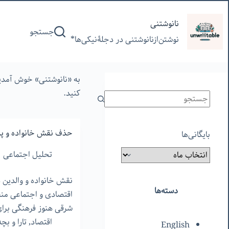
پرش
به
نانوشتنی
جستجو
محتوا
نوشتن‌از‌نانوشتنی‌ در‌ دجلۀنیکی‌ها*
به «نانوشتنی» خوش آمدید
کنید.
حذف نقش خانواده و پد
بایگانی‌ها
تحلیل اجتماعی
نقش خانواده و والدین 
دسته‌ها
اقتصادی و اجتماعی من
شرقی هنوز فرهنگی برای
اقتصاد
,
تارا و بچه
English