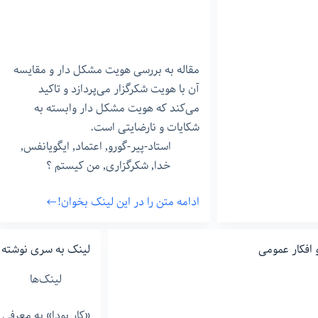
مقاله به بررسی هویت مشکل دار و مقایسه
آن با هویت شکرگزار می‌پردازد و تاکید
می‌کند که هویت مشکل دار وابسته به
شکایات و نارضایتی است.
استاد-پیر-گورو
,
اعتماد
,
ایگویانفس
,
خدا
,
شکرگزاری
,
من‌ کیستم ؟
ادامه متن را در این لینک بخوان!
من
مشکل
دارم
و افکار عمومی
لینک به سری نوشته ه
پس
لینک‌ها
هستم!
–
«کار بودا» به معرفی م