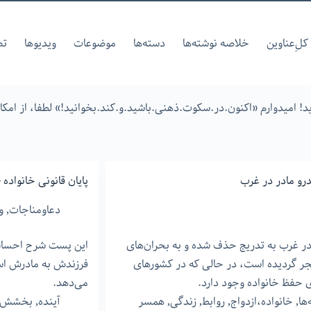
کل‌ِعناوین
خلاصه نوشته‌ها
دسته‌ها
موضوعات
ویدیوها
تص
! امیدوارم «اکنون.در.سکوت.ذهنی.باشید.و.کند.بخوانید!» لطفا، از امک
رو مادر در غرب
پایان قانونی خانواده –
دعاومناجات
,
و
در غرب به تدریج حذف شده و به بحران‌های
این پست شرح احساسا
جر گردیده است، در حالی که در کشورهای
فرزندش به مادرش است
 حفظ خانواده وجود دارد.
می‌دهد.
‌ها
,
خانواده،ازدواج
,
روابط
,
زندگی
,
همسر
آینده
,
بخشش