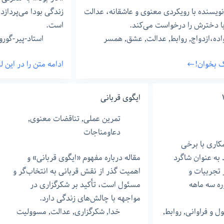
هویت
 نویسنده با رویکردی معنوی و عاشقانه، عدالت
زندگی بودا می‌پرداز
مشکل
ا دخترش را درخواست می‌کند.
است.
دار
اده،ازدواج
,
روابط
,
عدالت
,
عشق
,
همسر
استاد-پیر-گورو
در
برابر
نک بخوان!
ادامه متن را در این 
لینک
شکرگزار
به
سری
ایگوی قربانی
نوشته
تمرین عملی
,
تناقضات معنوی
,
های
دعاومناجات
کار
مکاری با برخی
بودا
 به عنوان شاگرد
مقاله درباره مفهوم «ایگوی قربانی» و
 تجربیات و
اهمیت گذر از نقش قربانی به انتخاب‌گر و
ره سه ماهه
مسئول است، تأکید بر شکرگزاری در
مواجهه با چالش‌های زندگی دارد.
ول و فراوانی
,
روابط
,
خدا
,
شکرگزاری
,
عدالت
,
مسوولیت