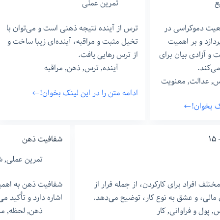
ع
تمرین عملی
ایران
ضعیت دموکراسی در
ترس از آینده نتیجه ذهنی است و می‌توان با
 سال ۱۴۰۴ می‌پردازد و بر اهمیت
تخیل مثبت و مراقبه، آینده‌ای زیبا ساخت و
و آزادی بیان برای
از ترس رهایی یافت.
ی‌کند.
آینده
,
ترس
,
ذهن
,
مراقبه
س
,
عدالت
,
معنویت
ادامه متن را در این لینک بخوان!
تخیل،‌
نک بخوان!
ترس
و
آینده
۱
شفافیت ذهن
تمرین عملی
,
ش
مختلف افراد برای کارکردن، از جمله فرار از
شفافیت ذهن به اهمی
الی، و عشق به نوع کار، توضیح می‌دهد.
اشاره دارد و تأکید 
س
,
پول و فراوانی
,
کار
ذهن
,
لحظه
,
مر