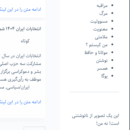
مراقبه
ادامه متن را در این لی
کار
مرگ
بودا
مسوولیت
–
انتخابات ایران ١۴٠۴ شمسی
معنویت
علاقه
ملامتی
کوتاه
به
من‌ کیستم ؟
کار
مولانا و حافظ
–
نوشتن
مشارکت سه حزب اصلی و
۱۵
همسر
بشر و دموکراسی برگزار
یوگا
موظف به رأی‌گیری هست
ایران/سیاسی
,
مس
ادامه متن را در این لی
انتخابات
ایران
این یک تصویر از نانوشتنی
١۴٠۴
است! نه من!
شمسی