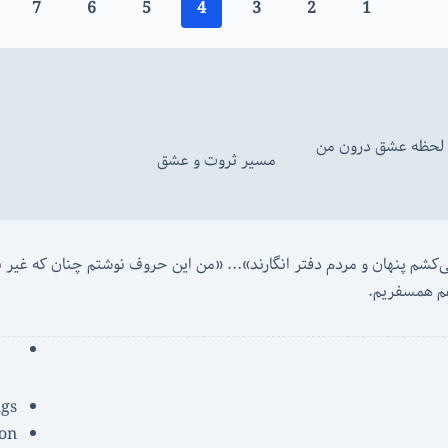
7
6
5
4
3
2
1
ن لحظه عشق درون من
مسیر ثروت و عشق
 «
م همسفریم. 
ngs
ion