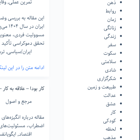
تمرین عملی
,
وقای
ذهن
ایران
روابط
۱۴۰۴
این مقاله به بررسی و
زمان
ایران در
زنانگی
مسوولیت فردی، معنویت 
زندگی
تحقق دموکراسی تأکید م
سفر
ایران/سیاسی
,
تر
سکوت
سلامتی
ادامه متن را در این لی
شادی
دموکراسی
شکرگزاری
در
طبیعت و زمین
ایران
کار بودا – علاقه به کار – ۵
عدالت
سال
مرجع و اصول
عشق
۱۴۰۴
کار
مقاله درباره انگیزه‌های 
کودکی
اضطراب، مسئولیت‌های م
لحظه
اقتصاد
,
ایگویانف
مذهب