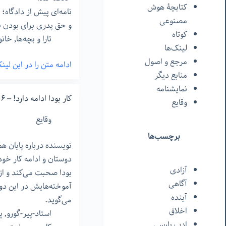
کتابچۀ هوش
نامه‌ای پیش از دادگاه؛
مصنوعی
و حق پدری برای بودن ب
کوتاه
تارا و بچه‌ها
,
خانو
لینک‌ها
مرجع و اصول
ادامه متن را در این لی
پاسخ
منابع دیگر
به
نمایشنامه
دادگاه
کار بودا ادامه دارد! – ١۶
وقایع
و
وقایع
تاریخ
برچسب‌ها
و
نویسنده درباره پایان ه
افکار
دوستان و ادامه کار خود
عمومی
آزادی
بودا صحبت می‌کند و از
آگاهی
آموخته‌هایش در این دو
آینده
می‌گوید.
اخلاق
استاد-پیر-گورو
,
پ
ادب پارسی