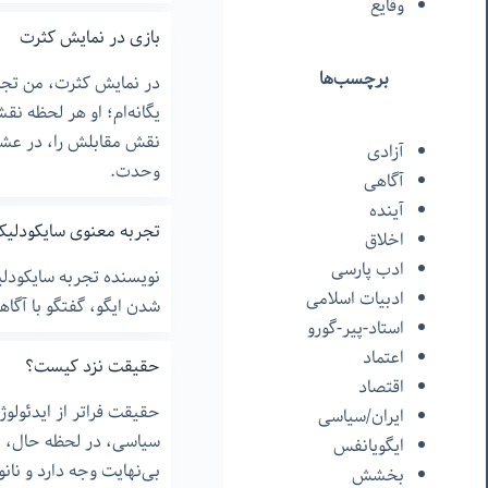
وقایع
بازی در نمایش کثرت
برچسب‌ها
در نمایش کثرت، من تج
یگانه‌ام؛ او هر لحظه نق
نقش مقابلش را، در عشقب
آزادی
وحدت.
آگاهی
آینده
تجربه معنوی سایکودلیک MA
اخلاق
ادب پارسی
ادبیات اسلامی
شدن ایگو، گفتگو با آگاه
استاد-پیر-گورو
اعتماد
حقیقت نزد کیست؟
اقتصاد
حقیقت فراتر از ایدئولوژی
ایران/سیاسی
سیاسی، در لحظه حال، 
ایگویانفس
بی‌نهایت وجه دارد و نا
بخشش