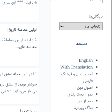
4 دقیقه.*** این سری از نوشته ها ابتدا به صورت…
بایگانی‌ها
اولین معاملۀ تاریخ!
2 دقیقه.اولین معاملۀ تا
دسته‌ها
معامله های…
English
With Translation
آیا در این لحظه عشق 
احیای زبان و فرهنگ
فارسی
سرشار بودن از عشق درون
اصول دین
بی‌نیاز می‌سازد؛ عشقی یگ
بدون دسته‌بندی
بعد از من
بلاگ روزمره
در شکوهِ نفَس