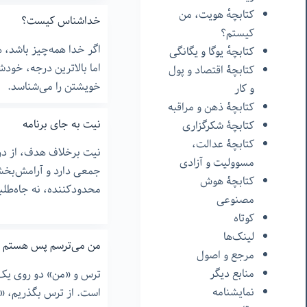
کتابچهٔ هویت، من
خداشناس کیست؟
کیستم؟
اگر خدا همه‌چیز باشد،
کتابچهٔ یوگا و یگانگی
اما بالاترین درجه، خود
کتابچۀ اقتصاد و پول
خویشتن را می‌شناسد.
و کار
کتابچۀ ذهن و مراقبه
نیت به جای برنامه
کتابچۀ شکرگزاری
کتابچۀ عدالت،
نیت برخلاف هدف، از د
مسوولیت و آزادی
جمعی دارد و آرامش‌بخ
کتابچۀ هوش
محدودکننده، نه جاه‌طلبا
مصنوعی
کوتاه
لینک‌ها
من می‌ترسم پس هستم
مرجع و اصول
منابع دیگر
ترس و «من» دو روی یک 
نمایشنامه
است. از ترس بگذریم، «