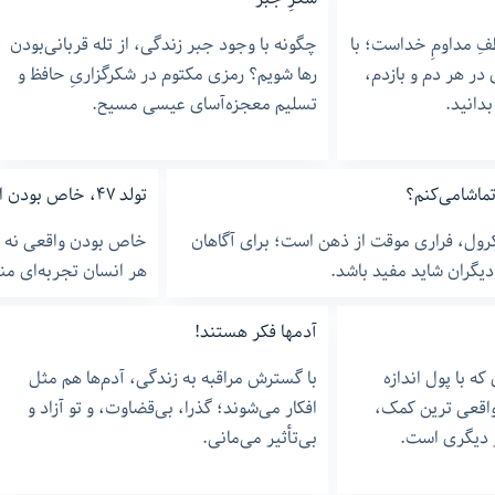
فِ مداومِ خداست؛ با
چگونه با وجود جبر زندگی، از تله قربانی‌بودن
 در هر دم و بازدم،
رها شویم؟ رمزی مکتوم در شکرگزاریِ حافظ و
بدانید.
تسلیم معجزه‌آسای عیسی مسیح.
تماشامی‌کنم؟
تولد ۴٧، خاص بودن از طریق خاص نبودن
رول، فراری موقت از ذهن است؛ برای آگاهان
خاص بودن واقعی نه از
یگران شاید مفید باشد.
هر انسان تجربه‌ای م
آدمها فکر هستند!
ه با پول اندازه
با گسترش مراقبه به زندگی، آدم‌ها هم مثل
 واقعی ترین کمک،
افکار می‌شوند؛ گذرا، بی‌قضاوت، و تو آزاد و
 دیگری است.
بی‌تأثیر می‌مانی.