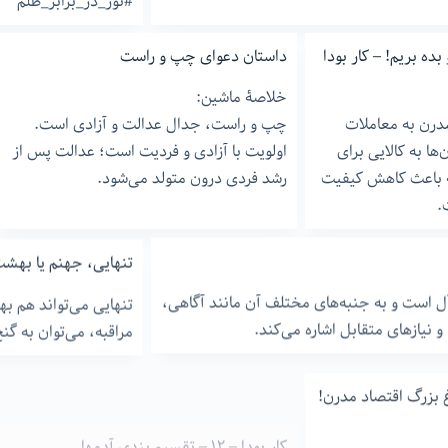
#نور_در_برابر_ظلم
 بده بریم! – کار بودا
داستان دعوای چپ و راست
خلاصۀ ماشین:
مدرن به معاملات
چپ و راست، جدال عدالت و آزادی است.
ها به کالایی برای
اولویت با آزادی و فردیت است؛ عدالت پس از
که باعث کاهش کیفیت
رشد فردی درون متولد می‌شود.
.
تنهایی، جهنم یا بهش
ه‌آل است و به جنبه‌های مختلف آن مانند آگاهی،
تنهایی می‌تواند هم 
نیازهای متقابل اشاره می‌کند.
مراقبه، می‌توان به گ
غ بزرگ اقتصاد مدرن!
کار بودا – ۱۲ – تقسیم بندی آدمها
دنیای بیزینس بر اساس تقسیم‌بندی افراد و