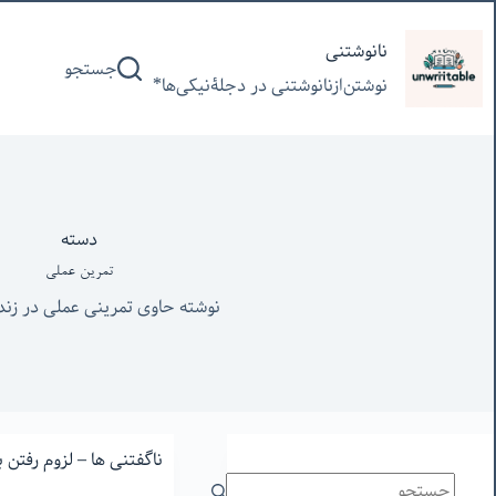
پرش
به
نانوشتنی
جستجو
محتوا
نوشتن‌از‌نانوشتنی‌ در‌ دجلۀنیکی‌ها*
دسته
تمرین عملی
نوشته حاوی تمرینی عملی در زن
ناگفتنی ها – لزوم رفتن