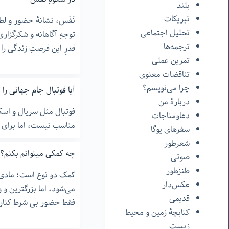
بلند
تبریکات
نَفَس، نشانهٔ حضور و لط
تحلیل اجتماعی
توجهِ آگاهانه و شکرگزاری
ترجمه‌ها
قدرِ این فرصتِ زندگی را 
تمرین عملی
تناقضات معنوی
چرا می‌نویسم؟
آیا فوتبال جام جهانی را 
دربارۀ من
فوتبال مثل سریال و اسک
دعاومناجات
مناسب نیست، اما برای د
سفرهای یوگا
شعرطور
چه کمکی میتوانم بکنم؟
صوتی
طنزطور
کمک دو نوع است؛ مادی ک
عکس‌دار
می‌شود، اما بزرگترین و
قدیمی
فقط حضور بی شرط کنار
کتابچهٔ زمین و محیط
زیست