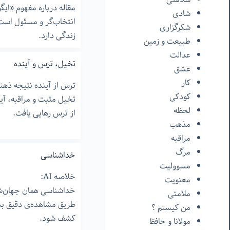
مقاله درباره مفهوم «ایگ
شادی
انتخاب‌گر و مسئول است،
شکرگزاری
زندگی دارد.
طبیعت و زمین
عدالت
تخیل،‌ ترس و آینده
عشق
کار
ترس از آینده نتیجه ذهن
کودکی
تخیل مثبت و مراقبه، آین
لحظه
از ترس رهایی یافت.
مذهب
مراقبه
مرگ
خداشناسی
مسوولیت
خلاصه AI:
معنویت
خداشناسی همان جهان‌شن
ملامتی
طریق مشاهده‌ی دقیق ب
من‌ کیستم ؟
کشف شود.
مولانا و حافظ