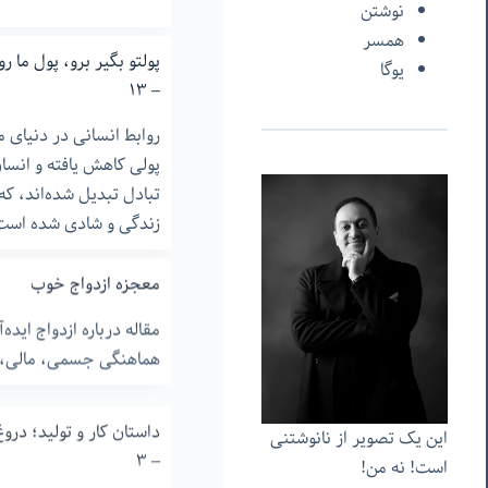
نوشتن
همسر
پولتو بگیر برو، پول ما رو
یوگا
– ١۳
روابط انسانی در دنیای 
پولی کاهش یافته و انسان‌
تبادل تبدیل شده‌اند، 
زندگی و شادی شده است
معجزه ازدواج خوب
مقاله درباره ازدواج اید
هماهنگی جسمی، مالی، و 
داستان کار و تولید؛ درو
این یک تصویر از نانوشتنی
– ۳
است! نه من!