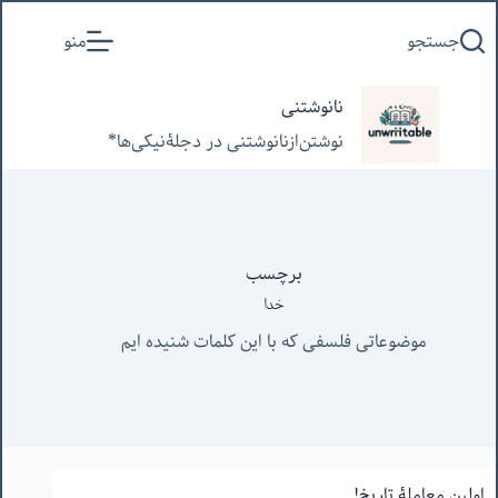
پرش
جستجو
منو
به
محتوا
نانوشتنی
نوشتن‌از‌نانوشتنی‌ در‌ دجلۀنیکی‌ها*
برچسب
خدا
موضوعاتی فلسفی که با این کلمات شنیده ایم
اولین معاملۀ تاریخ!